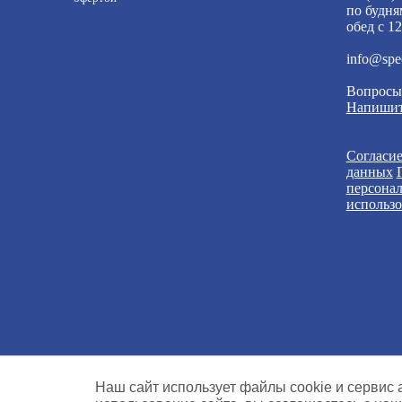
по будня
обед с 12
info@spe
Вопросы
Напишит
Согласие
данных
персона
использо
Наш сайт использует файлы cookie и сервис