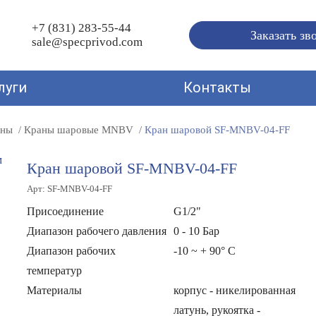
+7 (831) 283-55-44
Заказать зв
sale@specprivod.com
луги
Контакты
аны
Краны шаровые MNBV
Кран шаровой SF-MNBV-04-FF
Кран шаровой SF-MNBV-04-FF
Арт: SF-MNBV-04-FF
Присоединение
G1/2"
Диапазон рабочего давления
0 - 10 Бар
Диапазон рабочих
-10 ~ + 90° C
температур
Материалы
корпус - никелированная
латунь, рукоятка -