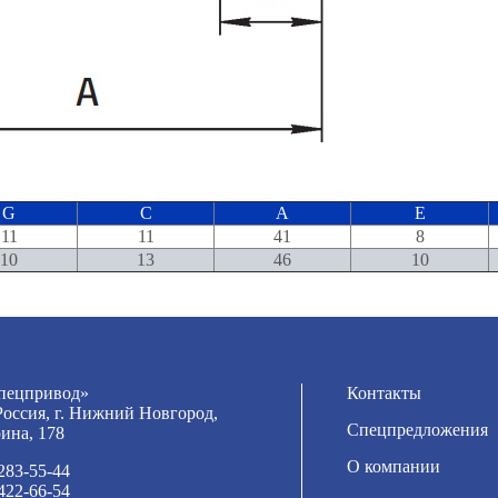
G
C
A
E
11
11
41
8
10
13
46
10
ецпривод»
Контакты
Россия, г. Нижний Новгород,
Спецпредложения
рина, 178
О компании
 283-55-44
 422-66-54