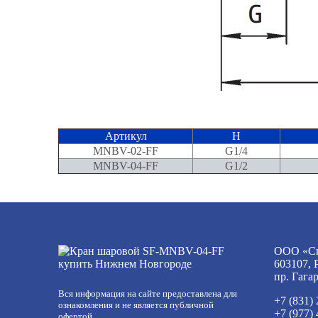
Артикул
H
MNBV-02-FF
G1/4
MNBV-04-FF
G1/2
ООО «Сп
603107, 
пр. Гага
Вся информация на сайте предоставлена для
+7 (831)
ознакомления и не является публичной
+7 (977)
офертой