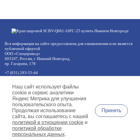
Вся информация на сайте предоставлена для ознакомления и не является
публичной офертой
ООО «Спецпривод»
603107, Россия, г. Нижний Новгород,
пр. Гагарина, 178
+7 (831) 283-55-44
+7 (977) 422-66-54
по будням с 8:30 до 17:30 МСК
Наш сайт использует файлы
обед с 12:30 до 13:30
cookie и сервис аналитики
info@specprivod.com
Яндекс Метрика для улучшения
пользовательского опыта.
Вопросы, предложения?
Принять
Продолжая использование
Напишите нам
сайта, вы соглашаетесь с нашей
политикой в отношении cookie
и
Согласие на обработку персональных данных
Политика обработки
политикой обработки
персональных данных
Политика использования файлов cookies
персональных данных
.