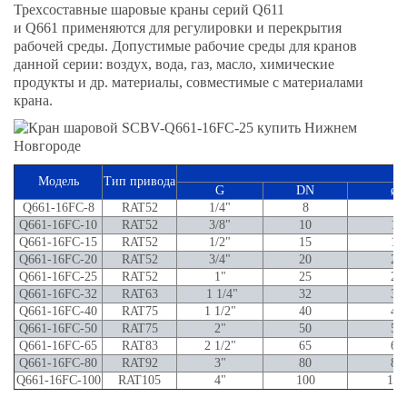
Трехсоставные шаровые краны серий Q611
и Q661 применяются для регулировки и перекрытия
рабочей среды. Допустимые рабочие среды для кранов
данной серии: воздух, вода, газ, масло, химические
продукты и др. материалы, совместимые с материалами
крана.
Модель
Тип привода
G
DN
ød
Q661-16FC-8
RAT52
1/4"
8
8
Q661-16FC-10
RAT52
3/8"
10
10
Q661-16FC-15
RAT52
1/2"
15
15
Q661-16FC-20
RAT52
3/4"
20
20
Q661-16FC-25
RAT52
1"
25
25
Q661-16FC-32
RAT63
1 1/4"
32
32
Q661-16FC-40
RAT75
1 1/2"
40
40
Q661-16FC-50
RAT75
2"
50
50
Q661-16FC-65
RAT83
2 1/2"
65
65
Q661-16FC-80
RAT92
3"
80
80
Q661-16FC-100
RAT105
4"
100
100