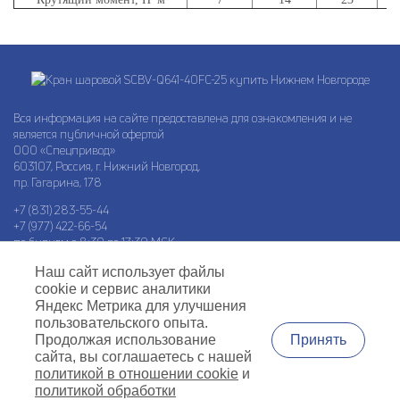
Вся информация на сайте предоставлена для ознакомления и не
является публичной офертой
ООО «Спецпривод»
603107, Россия, г. Нижний Новгород,
пр. Гагарина, 178
+7 (831) 283-55-44
+7 (977) 422-66-54
по будням с 8:30 до 17:30 МСК
обед с 12:30 до 13:30
Наш сайт использует файлы
cookie и сервис аналитики
info@specprivod.com
Яндекс Метрика для улучшения
Вопросы, предложения?
пользовательского опыта.
Напишите нам
Принять
Продолжая использование
сайта, вы соглашаетесь с нашей
политикой в отношении cookie
и
Согласие на обработку персональных данных
Политика обработки
политикой обработки