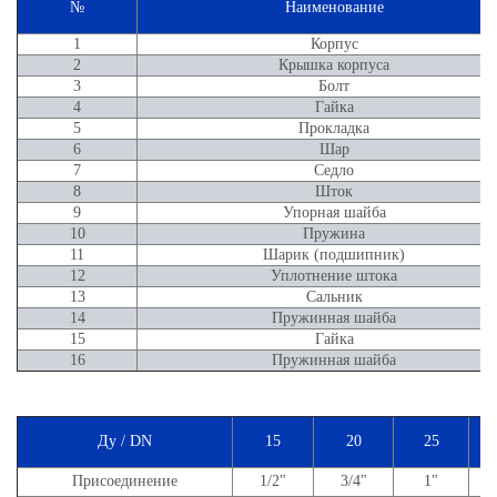
№
Наименование
1
Корпус
2
Крышка корпуса
3
Болт
4
Гайка
5
Прокладка
6
Шар
7
Седло
8
Шток
9
Упорная шайба
10
Пружина
11
Шарик (подшипник)
12
Уплотнение штока
13
Сальник
14
Пружинная шайба
15
Гайка
16
Пружинная шайба
Ду / DN
15
20
25
Присоединение
1/2"
3/4"
1"