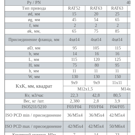
Ру / PN
40
Тип привода
RAT52
RAT63
RAT63
R
ød, мм
15
20
25
øg, мм
45
54
65
f, мм
2
2
2
øk, мм,
65
75
85
Присоединение фланца, мм
4хø14
4хø14
4хø14
øD, мм
95
105
115
b, мм
14
16
16
L, мм
115
120
125
Н, мм
75
80
95
h, мм
11
11
11
W, мм
130
130
150
9х9
9х9
11х11
KxK, мм, квадрат
М12х1,5
М14х1,
Кv, м3/час
22,3
42,8
80,5
Вес, кг /шт.
2,380
2,8
3,9
ISO5211/5210
F03/F04
F03/F04
F04/F05
F
ISO PCD min / присоединение
36/M5x4
36/M5x4
42/M5x4
4
ISO PCD max / присоединение
42/M5x4
42/M5x4
50/M6x4
5
Крутящий момент, Н*м
7
14
23