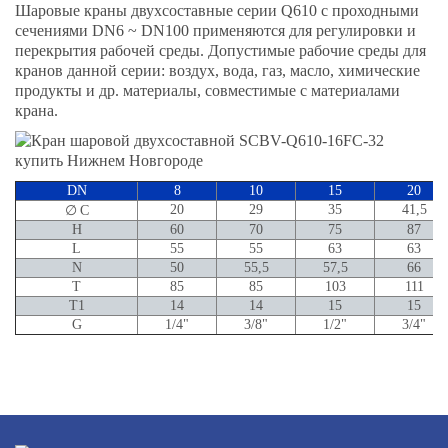
Шаровые краны двухсоставные серии Q610 с проходными
сечениями DN6 ~ DN100 применяются для регулировки и
перекрытия рабочей среды. Допустимые рабочие среды для
кранов данной серии: воздух, вода, газ, масло, химические
продукты и др. материалы, совместимые с материалами
крана.
DN
8
10
15
20
20
29
35
41,5
∅ C
H
60
70
75
87
L
55
55
63
63
N
50
55,5
57,5
66
T
85
85
103
111
T1
14
14
15
15
G
1/4"
3/8"
1/2"
3/4"