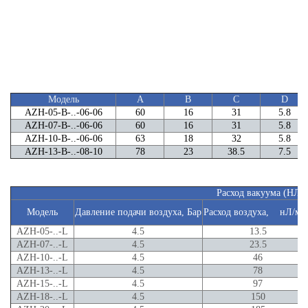
Модель
A
B
C
D
AZH-05-B-..-06-06
60
16
31
5.8
AZH-07-B-..-06-06
60
16
31
5.8
AZH-10-B-..-06-06
63
18
32
5.8
AZH-13-B-..-08-10
78
23
38.5
7.5
Расход вакуума (НЛ/
Модель
Давление подачи воздуха, Бар
Расход воздуха, нЛ/ми
AZH-05-..-L
4.5
13.5
AZH-07-..-L
4.5
23.5
AZH-10-..-L
4.5
46
AZH-13-..-L
4.5
78
AZH-15-..-L
4.5
97
AZH-18-..-L
4.5
150