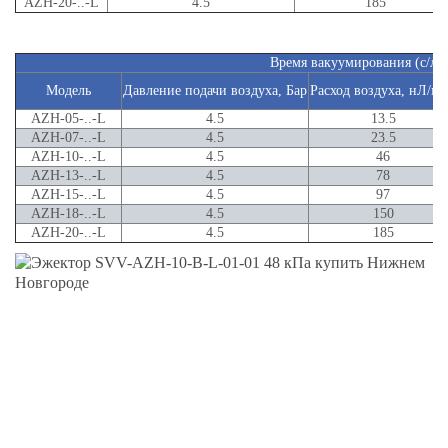
AZH-20-..-L
4.5
185
Время вакуумирования (с/л)
Модель
Давление подачи воздуха, Бар
Расход воздуха, нЛ/м
AZH-05-..-L
4.5
13.5
AZH-07-..-L
4.5
23.5
AZH-10-..-L
4.5
46
AZH-13-..-L
4.5
78
AZH-15-..-L
4.5
97
AZH-18-..-L
4.5
150
AZH-20-..-L
4.5
185