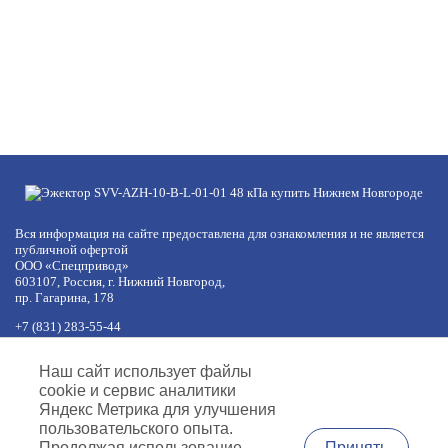
Вся информация на сайте предоставлена для ознакомления и не является
публичной офертой
ООО «Спецпривод»
603107, Россия, г. Нижний Новгород,
пр. Гагарина, 178
+7 (831) 283-55-44
+7 (977) 422-66-54
по будням с 8:30 до 17:30 МСК
Наш сайт использует файлы
обед с 12:30 до 13:30
cookie и сервис аналитики
info@specprivod.com
Яндекс Метрика для улучшения
пользовательского опыта.
Вопросы, предложения?
Принять
Продолжая использование