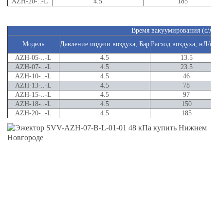
AZH-20-..-L
4.5
185
Время вакуумирования (с/л)
Модель
Давление подачи воздуха, Бар
Расход воздуха, нЛ/м
AZH-05-..-L
4.5
13.5
AZH-07-..-L
4.5
23.5
AZH-10-..-L
4.5
46
AZH-13-..-L
4.5
78
AZH-15-..-L
4.5
97
AZH-18-..-L
4.5
150
AZH-20-..-L
4.5
185