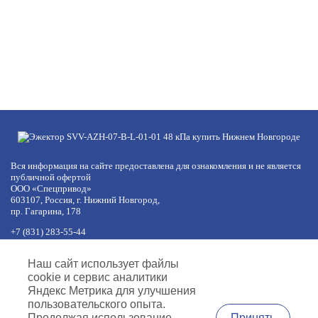
Вся информация на сайте предоставлена для ознакомления и не является
публичной офертой
ООО «Спецпривод»
603107, Россия, г. Нижний Новгород,
пр. Гагарина, 178
+7 (831) 283-55-44
+7 (977) 422-66-54
по будням с 8:30 до 17:30 МСК
Наш сайт использует файлы
обед с 12:30 до 13:30
cookie и сервис аналитики
info@specprivod.com
Яндекс Метрика для улучшения
пользовательского опыта.
Вопросы, предложения?
Принять
Продолжая использование