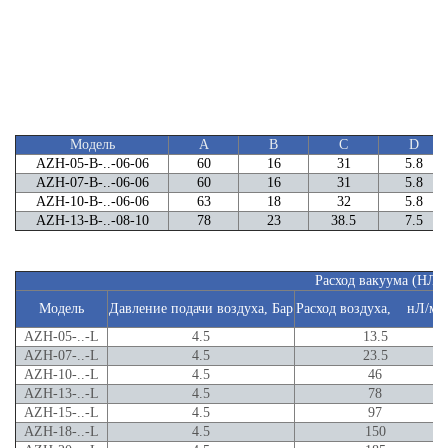
Модель
A
B
C
D
AZH-05-B-..-06-06
60
16
31
5.8
AZH-07-B-..-06-06
60
16
31
5.8
AZH-10-B-..-06-06
63
18
32
5.8
AZH-13-B-..-08-10
78
23
38.5
7.5
Расход вакуума (НЛ/
Модель
Давление подачи воздуха, Бар
Расход воздуха, нЛ/ми
AZH-05-..-L
4.5
13.5
AZH-07-..-L
4.5
23.5
AZH-10-..-L
4.5
46
AZH-13-..-L
4.5
78
AZH-15-..-L
4.5
97
AZH-18-..-L
4.5
150