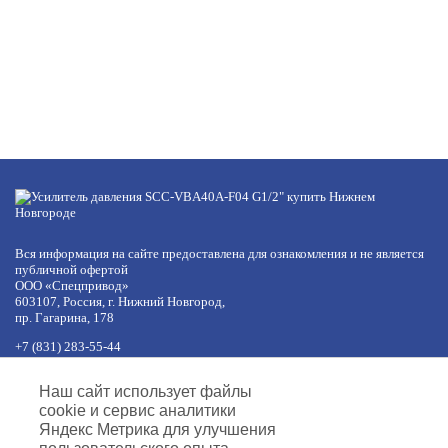
Вся информация на сайте предоставлена для ознакомления и не является
публичной офертой
ООО «Спецпривод»
603107, Россия, г. Нижний Новгород,
пр. Гагарина, 178
+7 (831) 283-55-44
+7 (977) 422-66-54
по будням с 8:30 до 17:30 МСК
Наш сайт использует файлы
обед с 12:30 до 13:30
cookie и сервис аналитики
info@specprivod.com
Яндекс Метрика для улучшения