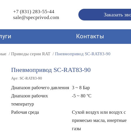
+7 (831) 283-55-44
Заказать зв
sale@specprivod.com
луги
Контакты
ные
Приводы серии RAT
Пневмопривод SC-RAT83-90
Пневмопривод SC-RAT83-90
Арт: SC-RAT83-90
Диапазон рабочего давления
3 ~ 8 Бар
Диапазон рабочих
-5 ~ 80 °С
температур
Рабочая среда
Сухой воздух или воздух с
примесью масла, инертные
газы