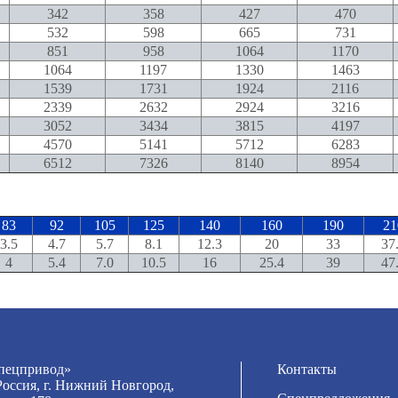
342
358
427
470
532
598
665
731
851
958
1064
1170
1064
1197
1330
1463
1539
1731
1924
2116
2339
2632
2924
3216
3052
3434
3815
4197
4570
5141
5712
6283
6512
7326
8140
8954
83
92
105
125
140
160
190
21
3.5
4.7
5.7
8.1
12.3
20
33
37
4
5.4
7.0
10.5
16
25.4
39
47
ецпривод»
Контакты
Россия, г. Нижний Новгород,