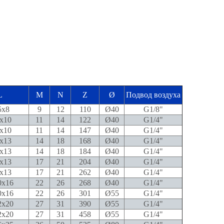
L
M
N
Z
Ø
Подвод воздуха
x8
9
12
110
Ø40
G1/8"
x10
11
14
122
Ø40
G1/4"
x10
11
14
147
Ø40
G1/4"
x13
14
18
168
Ø40
G1/4"
x13
14
18
184
Ø40
G1/4"
x13
17
21
204
Ø40
G1/4"
x13
17
21
262
Ø40
G1/4"
x16
22
26
268
Ø40
G1/4"
x16
22
26
301
Ø55
G1/4"
x20
27
31
390
Ø55
G1/4"
x20
27
31
458
Ø55
G1/4"