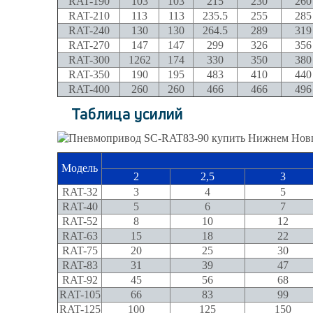
RAT-190
103
103
215
230
260
RAT-210
113
113
235.5
255
285
RAT-240
130
130
264.5
289
319
RAT-270
147
147
299
326
356
RAT-300
1262
174
330
350
380
RAT-350
190
195
483
410
440
RAT-400
260
260
466
466
496
Таблица усилий
Модель
2
2,5
3
RAT-32
3
4
5
RAT-40
5
6
7
RAT-52
8
10
12
RAT-63
15
18
22
RAT-75
20
25
30
RAT-83
31
39
47
RAT-92
45
56
68
RAT-105
66
83
99
RAT-125
100
125
150