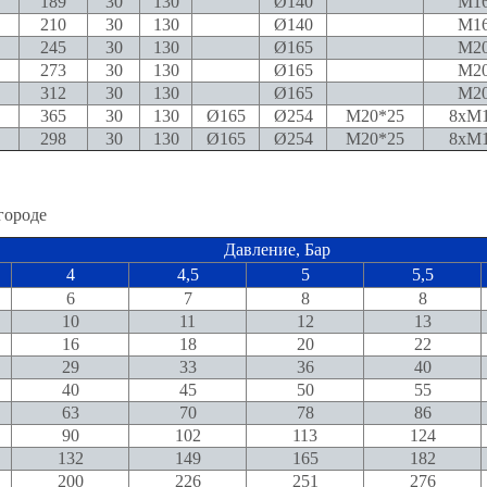
189
30
130
Ø140
M16
210
30
130
Ø140
M16
245
30
130
Ø165
M20
273
30
130
Ø165
M20
312
30
130
Ø165
M20
365
30
130
Ø165
Ø254
M20*25
8xM1
298
30
130
Ø165
Ø254
M20*25
8xM1
Давление, Бар
4
4,5
5
5,5
6
7
8
8
10
11
12
13
16
18
20
22
29
33
36
40
40
45
50
55
63
70
78
86
90
102
113
124
132
149
165
182
200
226
251
276