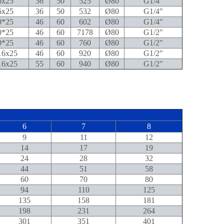
x25
36
50
525
Ø80
G1/4"
x25
36
50
532
Ø80
G1/4"
*25
46
60
602
Ø80
G1/4"
*25
46
60
7178
Ø80
G1/2"
*25
46
60
760
Ø80
G1/2"
6x25
46
60
920
Ø80
G1/2"
6x25
55
60
940
Ø80
G1/2"
6
7
8
9
11
12
14
17
19
24
28
32
44
51
58
60
70
80
94
110
125
135
158
181
198
231
264
301
351
401