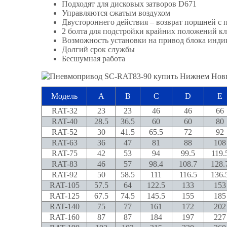
Подходят для дисковых затворов D671
Управляются сжатым воздухом
Двустороннего действия – возврат поршней с
2 болта для подстройки крайних положений кл
Возможность установки на привод блока инд
Долгий срок службы
Бесшумная работа
Модель
A
B
C
D
E
RAT-32
23
23
46
46
66
RAT-40
28.5
36.5
60
60
80
RAT-52
30
41.5
65.5
72
92
RAT-63
36
47
81
88
108
RAT-75
42
53
94
99.5
119.
RAT-83
46
57
98.4
108.7
128.
RAT-92
50
58.5
111
116.5
136.
RAT-105
57.5
64
122.5
133
153
RAT-125
67.5
74.5
145.5
155
185
RAT-140
75
77
161
172
202
RAT-160
87
87
184
197
227