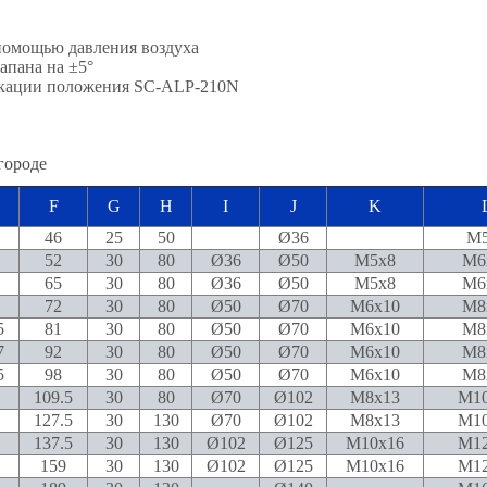
 помощью давления воздуха
апана на ±5°
икации положения SC-ALP-210N
F
G
H
I
J
K
46
25
50
Ø36
M5
52
30
80
Ø36
Ø50
M5x8
M6
65
30
80
Ø36
Ø50
M5x8
M6
72
30
80
Ø50
Ø70
M6x10
M8
5
81
30
80
Ø50
Ø70
M6x10
M8
7
92
30
80
Ø50
Ø70
M6x10
M8
5
98
30
80
Ø50
Ø70
M6x10
M8
109.5
30
80
Ø70
Ø102
M8x13
M10
127.5
30
130
Ø70
Ø102
M8x13
M10
137.5
30
130
Ø102
Ø125
M10x16
M12
159
30
130
Ø102
Ø125
M10x16
M12