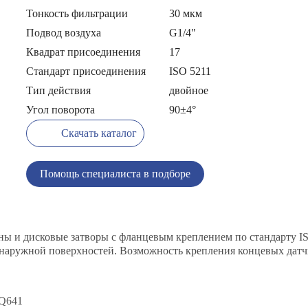
Тонкость фильтрации
30 мкм
Подвод воздуха
G1/4"
Квадрат присоединения
17
Стандарт присоединения
ISO 5211
Тип действия
двойное
Угол поворота
90±4°
Скачать каталог
Помощь специалиста в подборе
ы и дисковые затворы с фланцевым креплением по стандарту IS
 наружной поверхностей. Возможность крепления концевых дат
 Q641