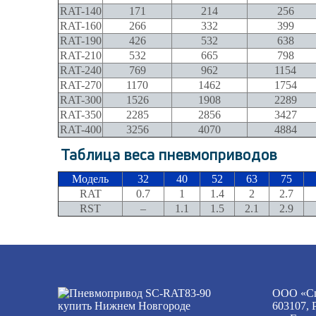
RAT-140
171
214
256
RAT-160
266
332
399
RAT-190
426
532
638
RAT-210
532
665
798
RAT-240
769
962
1154
RAT-270
1170
1462
1754
RAT-300
1526
1908
2289
RAT-350
2285
2856
3427
RAT-400
3256
4070
4884
Таблица веса пневмоприводов
Модель
32
40
52
63
75
RAT
0.7
1
1.4
2
2.7
RST
–
1.1
1.5
2.1
2.9
ООО «Сп
603107, 