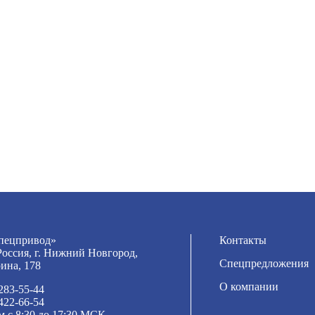
ецпривод»
Контакты
Россия, г. Нижний Новгород,
Спецпредложения
рина, 178
О компании
 283-55-44
 422-66-54
м с 8:30 до 17:30 МСК