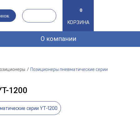
0
0
онок
КОРЗИНА
О компании
позиционеры
Позиционеры пневматические серии
T-1200
матические серии YT-1200