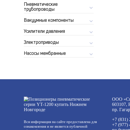
Пневматические
трубопроводы
Вакуумные компоненты
Усилители давления
Электроприводы
Насосы мембранные
ООО «Сп
603107, 
пр. Гага
+7 (831)
Вся информация на сайте предоставлена для
+7 (977)
ознакомления и не является публичной
по будня