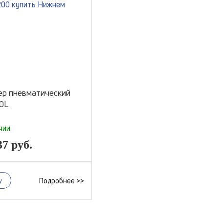
ер пневматический
0L
чии
37
руб.
Подробнее >>
у