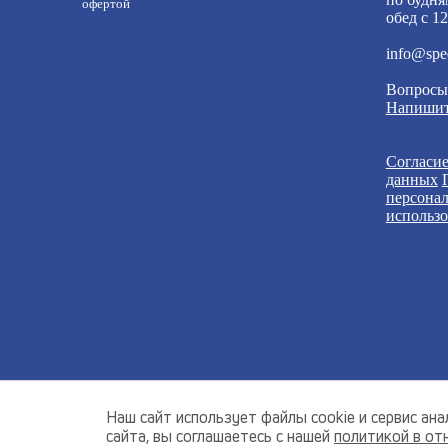
офертой
обед с 12
info@spe
Вопросы
Напишит
Согласие
данных
персона
использо
Наш сайт использует файлы cookie и сервис а
сайта, вы соглашаетесь с нашей
политикой в от