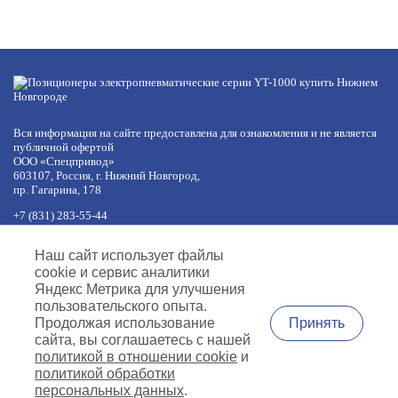
Вся информация на сайте предоставлена для ознакомления и не является
публичной офертой
ООО «Спецпривод»
603107, Россия, г. Нижний Новгород,
пр. Гагарина, 178
+7 (831) 283-55-44
+7 (977) 422-66-54
по будням с 8:30 до 17:30 МСК
Наш сайт использует файлы
обед с 12:30 до 13:30
cookie и сервис аналитики
info@specprivod.com
Яндекс Метрика для улучшения
пользовательского опыта.
Вопросы, предложения?
Принять
Продолжая использование
Напишите нам
сайта, вы соглашаетесь с нашей
политикой в отношении cookie
и
Согласие на обработку персональных данных
Политика обработки
политикой обработки
персональных данных
Политика использования файлов cookies
персональных данных
.