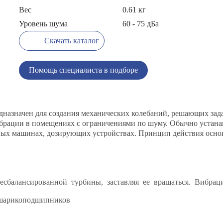
Вес
0.61 кг
Уровень шума
60 - 75 дБа
Скачать каталог
Помощь специалиста в подборе
назначен для создания механических колебаний, решающих зад
рации в помещениях с ограничениями по шуму. Обычно устанавл
ных машинах, дозирующих устройствах. Принцип действия осно
несбалансированной турбины, заставляя ее вращаться. Вибрац
шарикоподшипников