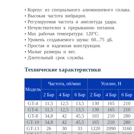
• Корпус из специального алюминиевого сплава.
• Высокая частота вибрации.
• Регулируемая частота и амплитуда удара.
• Нечувствителен к прерыванию питания.
• Max рабочая температура: 120°С.
• Уровень создаваемого шума: 60...75 дБ.
• Простая и надежная конструкция.
• Малые размеры и вес.
• Длительный срок службы.
Технические характеристики
Частота, об/мин
Усилие, Н
Модель
2 Бар
4 Бар
6 Бар
2 Бар
4 Бар
6 Бар
GT-4
11,5
12,5
13,5
130
165
210
GT-6
11,5
12,5
13,5
130
165
210
GT-8
34,8
42
45,5
165
210
280
GT-10
34,8
42
45,5
165
210
280
GT-13
26
30
33
1220
2090
3160