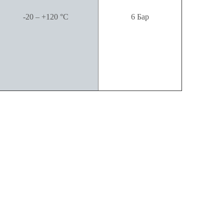
-20 – +120 °С
6 Бар