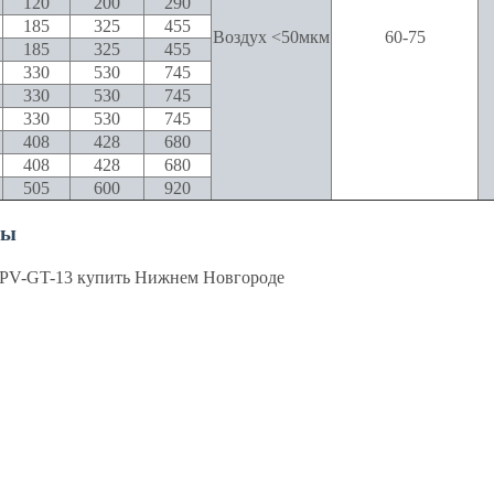
120
200
290
185
325
455
Воздух <50мкм
60-75
185
325
455
330
530
745
330
530
745
330
530
745
408
428
680
408
428
680
505
600
920
ры