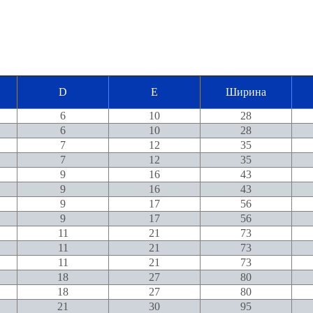
D
E
Ширина
6
10
28
6
10
28
7
12
35
7
12
35
9
16
43
9
16
43
9
17
56
9
17
56
11
21
73
11
21
73
11
21
73
18
27
80
18
27
80
21
30
95