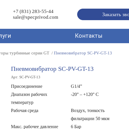
+7 (831) 283-55-44
Заказать зв
sale@specprivod.com
луги
Контакты
торы турбинные серии GT
Пневмовибратор SC-PV-GT-13
Пневмовибратор SC-PV-GT-13
Арт: SC-PV-GT-13
Присоединение
G1/4”
Диапазон рабочих
-20° – +120° C
температур
Рабочая среда
Воздух, тонкость
фильтрации 50 мкм
Макс. рабочее давление
6 Бар