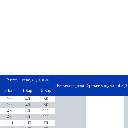
Расход воздуха, л/мин
Рабочая среда
Уровень шума, дБа
Д
2 Бар
4 Бар
6 Бар
30
40
50
30
40
50
46
80
112
46
80
112
120
200
290