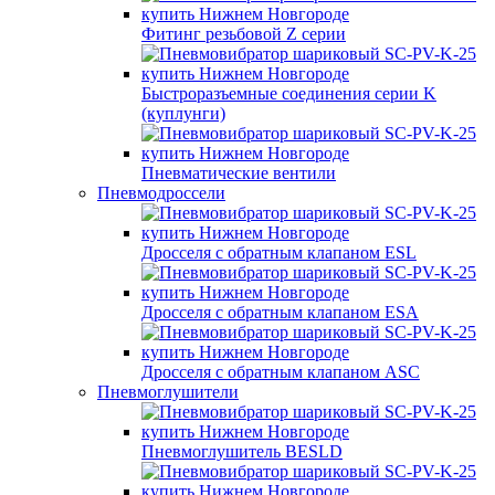
Фитинг резьбовой Z серии
Быстроразъемные соединения серии K
(куплунги)
Пневматические вентили
Пневмодроссели
Дросcеля с обратным клапаном ESL
Дросселя с обратным клапаном ESA
Дросселя с обратным клапаном ASC
Пневмоглушители
Пневмоглушитель BESLD