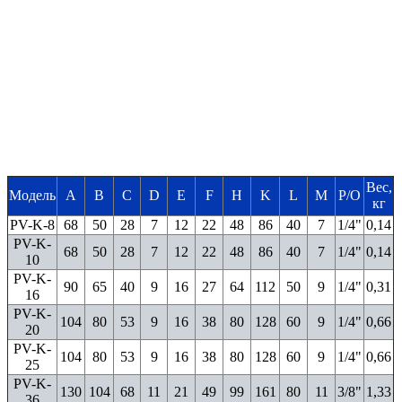
Вес,
Модель
A
B
C
D
E
F
H
K
L
M
P/O
кг
PV-K-8
68
50
28
7
12
22
48
86
40
7
1/4"
0,14
PV-K-
68
50
28
7
12
22
48
86
40
7
1/4"
0,14
10
PV-K-
90
65
40
9
16
27
64
112
50
9
1/4"
0,31
16
PV-K-
104
80
53
9
16
38
80
128
60
9
1/4"
0,66
20
PV-K-
104
80
53
9
16
38
80
128
60
9
1/4"
0,66
25
PV-K-
130
104
68
11
21
49
99
161
80
11
3/8"
1,33
36