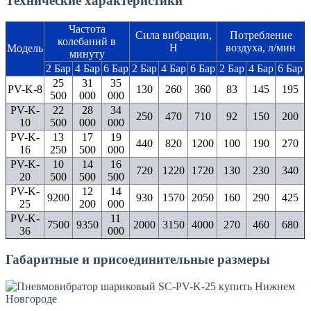
Технические характеристики
Частота
Сила вибрации,
Потребление
колебаний в
Н
воздуха, л/мин
Модель
минуту
2 Бар
4 Бар
6 Бар
2 Бар
4 Бар
6 Бар
2 Бар
4 Бар
6 Бар
25
31
35
PV-K-8
130
260
360
83
145
195
500
000
000
PV-K-
22
28
34
250
470
710
92
150
200
10
500
000
000
PV-K-
13
17
19
440
820
1200
100
190
270
16
250
500
000
PV-K-
10
14
16
720
1220
1720
130
230
340
20
500
500
500
PV-K-
12
14
9200
930
1570
2050
160
290
425
25
200
000
PV-K-
11
7500
9350
2000
3150
4000
270
460
680
36
000
Габаритные и присоединительные размеры