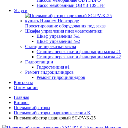
Насосы мембранные QBY3/BFQ
Насос мембранный QBY3-10STFF
Услуги
Проектирование оборудования под заказ
Шкафы управления пневмоавтоматики
Шкаф управления №1
Шкаф управления №2
Станции перекачки масла
Станция перекачки и фильтрации масла #1
Станция перекачки и фильтрации масла #2
Гидростанции
Гидростанция #1
Ремонт гидроцилиндров
Ремонт гидроцилиндров
Контакты
О компании
Главная
Каталог
Пневмовибраторы
Пневмовибраторы шариковые серии K
Пневмовибратор шариковый SС-PV-K-25