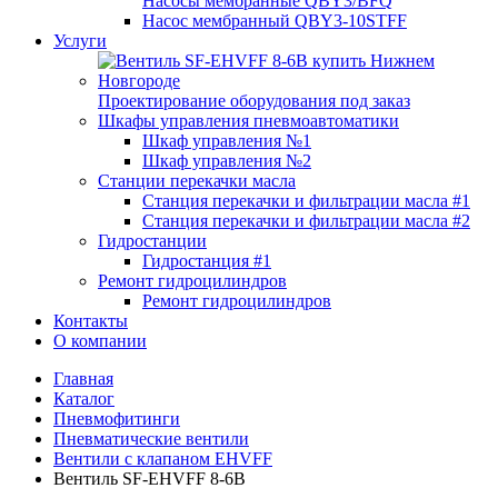
Насосы мембранные QBY3/BFQ
Насос мембранный QBY3-10STFF
Услуги
Проектирование оборудования под заказ
Шкафы управления пневмоавтоматики
Шкаф управления №1
Шкаф управления №2
Станции перекачки масла
Станция перекачки и фильтрации масла #1
Станция перекачки и фильтрации масла #2
Гидростанции
Гидростанция #1
Ремонт гидроцилиндров
Ремонт гидроцилиндров
Контакты
О компании
Главная
Каталог
Пневмофитинги
Пневматические вентили
Вентили с клапаном EHVFF
Вентиль SF-EHVFF 8-6B