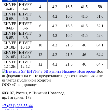
EHVFF
EHVFF
4
4.2
16.5
41.5
58
4-4B
4-4
EHVFF
EHVFF
6
4.2
16.5
41.5
51.6
6-6B
6-6
EHVFF
EHVFF
6
4.2
16.5
41.5
52.1
8-6B
8-6
EHVFF
EHVFF
8
4.2
16.5
41.5
52.6
8-8B
8-8
EHVFF
EHVFF
10
4.2
21.5
46
64.1
10-10B
10-10
EHVFF
EHVFF
12
4.2
21.5
46
64.4
12-10B
12-10
EHVFF
EHVFF
12
4.2
21.5
46
64.7
12-12B
12-12
Вся
информация на сайте предоставлена для ознакомления и не
является публичной офертой
ООО «Спецпривод»
603107, Россия, г. Нижний Новгород,
пр. Гагарина, 178
+7 (831) 283-55-44