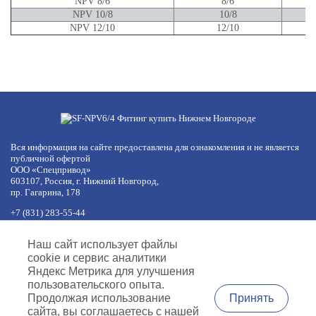
NPV 8/6
8/6
NPV 10/8
10/8
NPV 12/10
12/10
Вся информация на сайте предоставлена для ознакомления и не является
публичной офертой
ООО «Спецпривод»
603107, Россия, г. Нижний Новгород,
пр. Гагарина, 178
+7 (831) 283-55-44
+7 (977) 422-66-54
по будням с 8:30 до 17:30 МСК
Наш сайт использует файлы
обед с 12:30 до 13:30
cookie и сервис аналитики
info@specprivod.com
Яндекс Метрика для улучшения
пользовательского опыта.
Вопросы, предложения?
Принять
Продолжая использование
Напишите нам
сайта, вы соглашаетесь с нашей