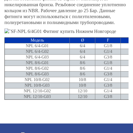
никелированная бронза. Резьбовое соединение уплотненно
кольцом из NBR. Рабочее давление до 25 Бар. Данные
фитинги могут использоваться с полиэтиленовыми,
полиуретановыми и полиамидными трубопроводами.
Модель
Ø
F
NPL 6/4-G01
6/4
G1/8
NPL 6/4-G02
6/4
G1/4
NPL 6/4-G03
6/4
G3/8
NPL 8/6-G01
8/6
G1/8
NPL 8/6-G02
8/6
G1/4
NPL 8/6-G03
8/6
G3/8
NPL 10/8-G02
10/8
G1/4
NPL 10/8-G03
10/8
G3/8
NPL 12/10-G02
12/10
G1/4
NPL 12/10-G03
12/10
G3/8