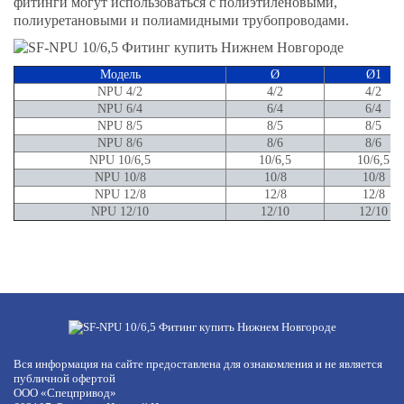
фитинги могут использоваться с полиэтиленовыми,
полиуретановыми и полиамидными трубопроводами.
Модель
Ø
Ø1
NPU 4/2
4/2
4/2
NPU 6/4
6/4
6/4
NPU 8/5
8/5
8/5
NPU 8/6
8/6
8/6
NPU 10/6,5
10/6,5
10/6,5
NPU 10/8
10/8
10/8
NPU 12/8
12/8
12/8
NPU 12/10
12/10
12/10
Вся информация на сайте предоставлена для ознакомления и не является
публичной офертой
ООО «Спецпривод»