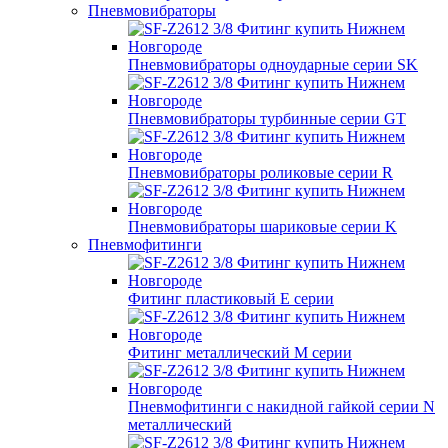
Пневмовибраторы
Пневмовибраторы одноударные серии SK
Пневмовибраторы турбинные серии GT
Пневмовибраторы роликовые серии R
Пневмовибраторы шариковые серии K
Пневмофитинги
Фитинг пластиковый E серии
Фитинг металлический M серии
Пневмофитинги с накидной гайкой серии N
металлический