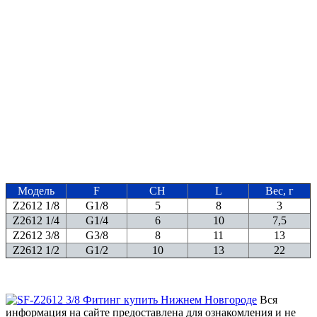
Модель
F
CH
L
Вес, г
Z2612 1/8
G1/8
5
8
3
Z2612 1/4
G1/4
6
10
7,5
Z2612 3/8
G3/8
8
11
13
Z2612 1/2
G1/2
10
13
22
Вся
информация на сайте предоставлена для ознакомления и не