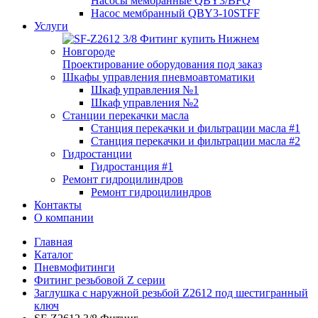
Насосы мембранные QBY3/BFQ
Насос мембранный QBY3-10STFF
Услуги
Проектирование оборудования под заказ
Шкафы управления пневмоавтоматики
Шкаф управления №1
Шкаф управления №2
Станции перекачки масла
Станция перекачки и фильтрации масла #1
Станция перекачки и фильтрации масла #2
Гидростанции
Гидростанция #1
Ремонт гидроцилиндров
Ремонт гидроцилиндров
Контакты
О компании
Главная
Каталог
Пневмофитинги
Фитинг резьбовой Z серии
Заглушка с наружной резьбой Z2612 под шестигранный
ключ