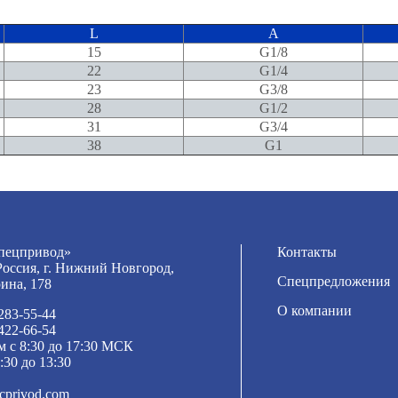
L
A
15
G1/8
22
G1/4
23
G3/8
28
G1/2
31
G3/4
38
G1
ецпривод»
Контакты
Россия, г. Нижний Новгород,
Спецпредложения
рина, 178
О компании
 283-55-44
 422-66-54
м с 8:30 до 17:30 МСК
:30 до 13:30
cprivod.com