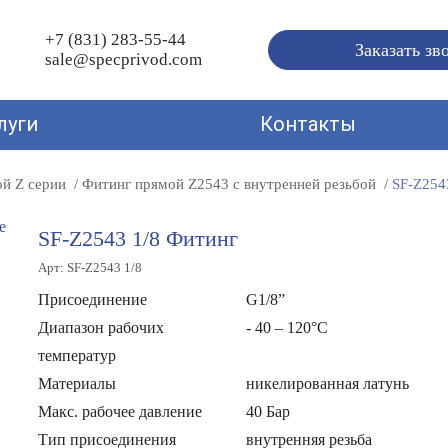
+7 (831) 283-55-44
Заказать зв
sale@specprivod.com
луги
Контакты
ой Z серии
Фитинг прямой Z2543 с внутренней резьбой
SF-Z254
SF-Z2543 1/8 Фитинг
Арт: SF-Z2543 1/8
Присоединение
G1/8”
Диапазон рабочих
- 40 – 120°C
температур
Материалы
никелированная латунь
Макс. рабочее давление
40 Бар
Тип присоединения
внутренняя резьба