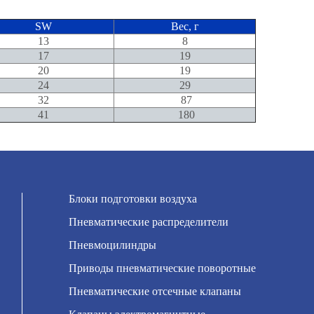
SW
Вес, г
13
8
17
19
20
19
24
29
32
87
41
180
Блоки подготовки воздуха
Пневматические распределители
Пневмоцилиндры
Приводы пневматические поворотные
Пневматические отсечные клапаны