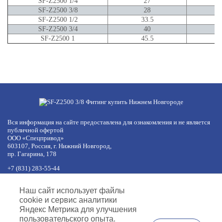
SF-Z2500 1/4
27
SF-Z2500 3/8
28
SF-Z2500 1/2
33.5
SF-Z2500 3/4
40
SF-Z2500 1
45.5
Вся информация на сайте предоставлена для ознакомления и не является
публичной офертой
ООО «Спецпривод»
603107, Россия, г. Нижний Новгород,
пр. Гагарина, 178
+7 (831) 283-55-44
+7 (977) 422-66-54
по будням с 8:30 до 17:30 МСК
Наш сайт использует файлы
обед с 12:30 до 13:30
cookie и сервис аналитики
info@specprivod.com
Яндекс Метрика для улучшения
пользовательского опыта.