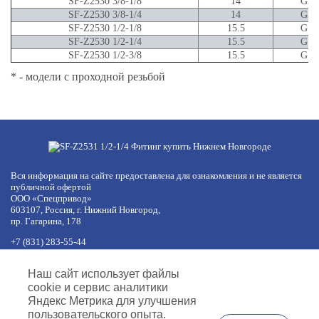
SF-Z2530 3/8-1/8
14
G3/
SF-Z2530 3/8-1/4
14
G3/
SF-Z2530 1/2-1/8
15.5
G1/
SF-Z2530 1/2-1/4
15.5
G1/
SF-Z2530 1/2-3/8
15.5
G1/
* - модели с проходной резьбой
Вся информация на сайте предоставлена для ознакомления и не является
публичной офертой
ООО «Спецпривод»
603107, Россия, г. Нижний Новгород,
пр. Гагарина, 178
+7 (831) 283-55-44
+7 (977) 422-66-54
по будням с 8:30 до 17:30 МСК
Наш сайт использует файлы
обед с 12:30 до 13:30
cookie и сервис аналитики
info@specprivod.com
Яндекс Метрика для улучшения
пользовательского опыта.