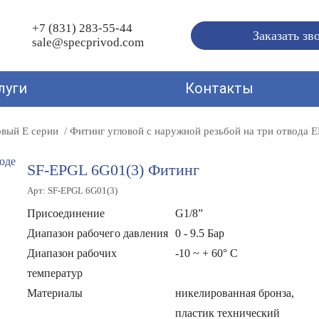
+7 (831) 283-55-44
Заказать зв
sale@specprivod.com
луги
Контакты
овый E серии
Фитинг угловой с наружной резьбой на три отвода 
SF-EPGL 6G01(3) Фитинг
Арт: SF-EPGL 6G01(3)
Присоединение
G1/8”
Диапазон рабочего давления
0 - 9.5 Бар
Диапазон рабочих
-10 ~ + 60° C
температур
Материалы
никелированная бронза,
пластик технический