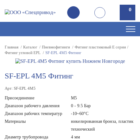
0
0
Главная
Каталог
Пневмофитинги
Фитинг пластиковый E серии
Фитинг угловой EPL
SF-EPL 4M5 Фитинг
SF-EPL 4M5 Фитинг
Арт: SF-EPL 4M5
Присоединение
М5
Диапазон рабочего давления
0 - 9.5 Бар
Диапазон рабочих температур
-10~60°C
Материалы
никелированная бронза, пластик
технический
Диаметр трубопровода
4 мм