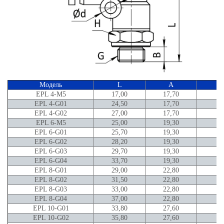
Модель
L
A
EPL 4-M5
17,00
17,70
EPL 4-G01
24,50
17,70
5,
EPL 4-G02
27,00
17,70
7,
EPL 6-M5
25,00
19,30
EPL 6-G01
25,70
19,30
5,
EPL 6-G02
28,20
19,30
7,
EPL 6-G03
29,70
19,30
8,
EPL 6-G04
33,70
19,30
1
EPL 8-G01
29,00
22,80
5,
EPL 8-G02
31,50
22,80
7,
EPL 8-G03
33,00
22,80
8,
EPL 8-G04
37,00
22,80
1
EPL 10-G01
33,80
27,60
5,
EPL 10-G02
35,80
27,60
7,