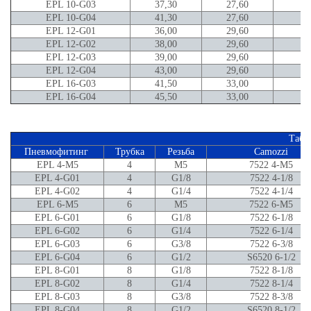
EPL 10-G03
37,30
27,60
8,
EPL 10-G04
41,30
27,60
1
EPL 12-G01
36,00
29,60
5,
EPL 12-G02
38,00
29,60
7,
EPL 12-G03
39,00
29,60
8,
EPL 12-G04
43,00
29,60
1
EPL 16-G03
41,50
33,00
8,
EPL 16-G04
45,50
33,00
1
Табл
Пневмофитинг
Трубка
Резьба
Camozzi
EPL 4-M5
4
M5
7522 4-M5
EPL 4-G01
4
G1/8
7522 4-1/8
EPL 4-G02
4
G1/4
7522 4-1/4
EPL 6-M5
6
M5
7522 6-M5
EPL 6-G01
6
G1/8
7522 6-1/8
EPL 6-G02
6
G1/4
7522 6-1/4
EPL 6-G03
6
G3/8
7522 6-3/8
EPL 6-G04
6
G1/2
S6520 6-1/2
EPL 8-G01
8
G1/8
7522 8-1/8
EPL 8-G02
8
G1/4
7522 8-1/4
EPL 8-G03
8
G3/8
7522 8-3/8
EPL 8-G04
8
G1/2
S6520 8-1/2