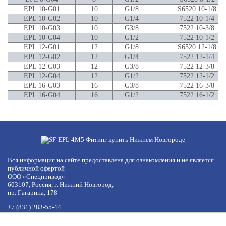
EPL 10-G01
10
G1/8
S6520 10-1/8
EPL 10-G02
10
G1/4
7522 10-1/4
EPL 10-G03
10
G3/8
7522 10-3/8
EPL 10-G04
10
G1/2
7522 10-1/2
EPL 12-G01
12
G1/8
S6520 12-1/8
EPL 12-G02
12
G1/4
7522 12-1/4
EPL 12-G03
12
G3/8
7522 12-3/8
EPL 12-G04
12
G1/2
7522 12-1/2
EPL 16-G03
16
G3/8
7522 16-3/8
EPL 16-G04
16
G1/2
7522 16-1/2
Вся информация на сайте предоставлена для ознакомления и не является
публичной офертой
ООО «Спецпривод»
603107, Россия, г. Нижний Новгород,
пр. Гагарина, 178
+7 (831) 283-55-44
+7 (977) 422-66-54
по будням с 8:30 до 17:30 МСК