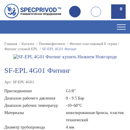
0
0
Главная
Каталог
Пневмофитинги
Фитинг пластиковый E серии
Фитинг угловой EPL
SF-EPL 4G01 Фитинг
SF-EPL 4G01 Фитинг
Арт: SF-EPL 4G01
Присоединение
G1/8”
Диапазон рабочего давления
0 - 9.5 Бар
Диапазон рабочих температур
-10~60°C
Материалы
никелированная бронза, пластик
технический
Диаметр трубопровода
4 мм