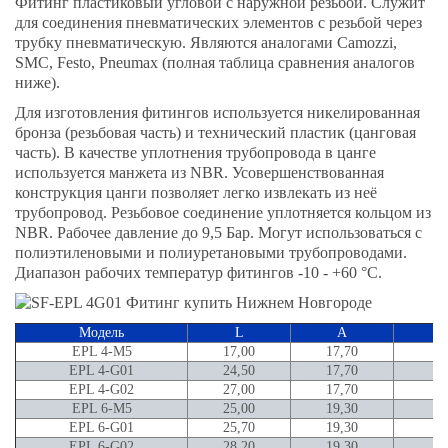
Фитинг пластиковый угловой с наружной резьбой. Служит
для соединения пневматических элементов с резьбой через
трубку пневматическую. Являются аналогами Camozzi,
SMC, Festo, Pneumax (полная таблица сравнения аналогов
ниже).
Для изготовления фитингов используется никелированная
бронза (резьбовая часть) и технический пластик (цанговая
часть). В качестве уплотнения трубопровода в цанге
используется манжета из NBR. Усовершенствованная
конструкция цанги позволяет легко извлекать из неё
трубопровод. Резьбовое соединение уплотняется кольцом из
NBR. Рабочее давление до 9,5 Бар. Могут использоваться с
полиэтиленовыми и полиуретановыми трубопроводами.
Диапазон рабочих температур фитингов -10 - +60 °C.
Модель
L
A
EPL 4-M5
17,00
17,70
EPL 4-G01
24,50
17,70
5,
EPL 4-G02
27,00
17,70
7,
EPL 6-M5
25,00
19,30
EPL 6-G01
25,70
19,30
5,
EPL 6-G02
28,20
19,30
7,