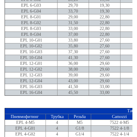
EPL 6-G03
29,70
19,30
8,
EPL 6-G04
33,70
19,30
1
EPL 8-G01
29,00
22,80
5,
EPL 8-G02
31,50
22,80
7,
EPL 8-G03
33,00
22,80
8,
EPL 8-G04
37,00
22,80
1
EPL 10-G01
33,80
27,60
5,
EPL 10-G02
35,80
27,60
7,
EPL 10-G03
37,30
27,60
8,
EPL 10-G04
41,30
27,60
1
EPL 12-G01
36,00
29,60
5,
EPL 12-G02
38,00
29,60
7,
EPL 12-G03
39,00
29,60
8,
EPL 12-G04
43,00
29,60
1
EPL 16-G03
41,50
33,00
8,
EPL 16-G04
45,50
33,00
1
Табл
Пневмофитинг
Трубка
Резьба
Camozzi
EPL 4-M5
4
M5
7522 4-M5
EPL 4-G01
4
G1/8
7522 4-1/8
EPL 4-G02
4
G1/4
7522 4-1/4