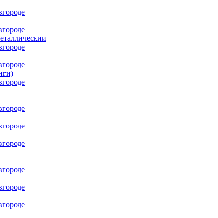
металлический
нги)