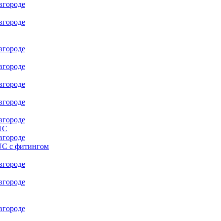
UC
UC с фитингом