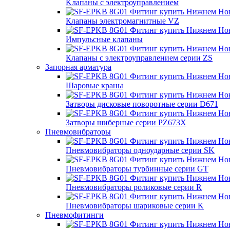
Kлапаны с электроуправлением
Клапаны электромагнитные VZ
Импульсные клапаны
Клапаны с электроуправлением серии ZS
Запорная арматура
Шаровые краны
Затворы дисковые поворотные серии D671
Затворы шиберные серии PZ673X
Пневмовибраторы
Пневмовибраторы одноударные серии SK
Пневмовибраторы турбинные серии GT
Пневмовибраторы роликовые серии R
Пневмовибраторы шариковые серии K
Пневмофитинги