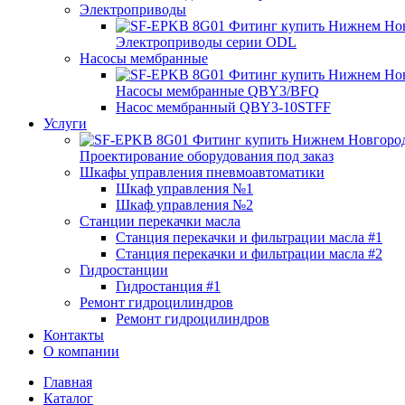
Электроприводы
Электроприводы серии ODL
Насосы мембранные
Насосы мембранные QBY3/BFQ
Насос мембранный QBY3-10STFF
Услуги
Проектирование оборудования под заказ
Шкафы управления пневмоавтоматики
Шкаф управления №1
Шкаф управления №2
Станции перекачки масла
Станция перекачки и фильтрации масла #1
Станция перекачки и фильтрации масла #2
Гидростанции
Гидростанция #1
Ремонт гидроцилиндров
Ремонт гидроцилиндров
Контакты
О компании
Главная
Каталог