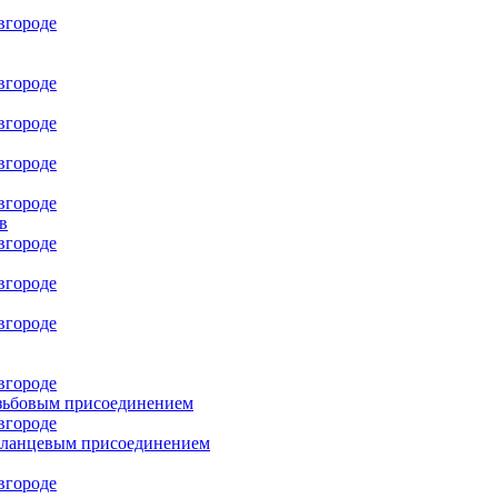
в
езьбовым присоединением
фланцевым присоединением