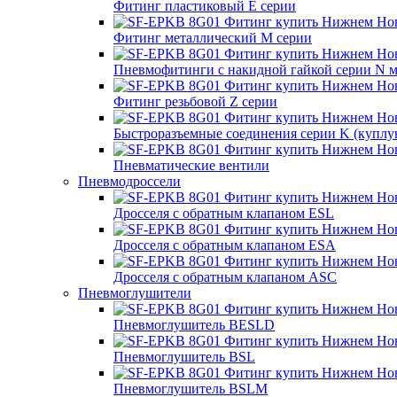
Фитинг пластиковый E серии
Фитинг металлический M серии
Пневмофитинги с накидной гайкой серии N 
Фитинг резьбовой Z серии
Быстроразъемные соединения серии K (куплу
Пневматические вентили
Пневмодроссели
Дросcеля с обратным клапаном ESL
Дросселя с обратным клапаном ESA
Дросселя с обратным клапаном ASC
Пневмоглушители
Пневмоглушитель BESLD
Пневмоглушитель BSL
Пневмоглушитель BSLM