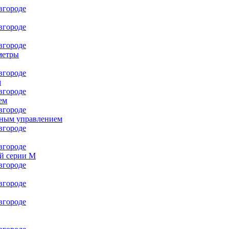
метры
м
ем
чным управлением
й серии M