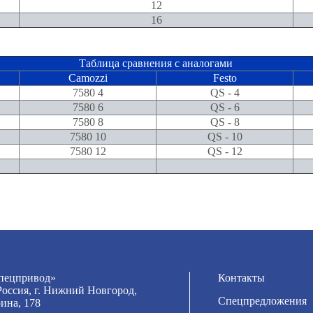
12
16
Таблица сравнения с аналогами
Camozzi
Festo
7580 4
QS - 4
7580 6
QS - 6
7580 8
QS - 8
7580 10
QS - 10
7580 12
QS - 12
ецпривод»
Контакты
Россия, г. Нижний Новгород,
Спецпредложения
рина, 178