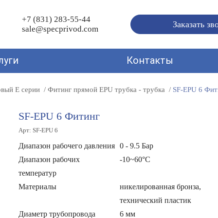
+7 (831) 283-55-44
Заказать зв
sale@specprivod.com
луги
Контакты
овый E серии
Фитинг прямой EPU трубка - трубка
SF-EPU 6 Фит
SF-EPU 6 Фитинг
Арт: SF-EPU 6
Диапазон рабочего давления
0 - 9.5 Бар
Диапазон рабочих
-10~60°C
температур
Материалы
никелированная бронза,
технический пластик
Диаметр трубопровода
6 мм