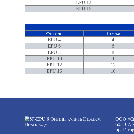
EPU 12
EPU 16
Фитинг
Трубка
EPU 4
4
EPU 6
6
EPU 8
8
EPU 10
10
EPU 12
12
EPU 16
16
ООО «Сп
603107, 
пр. Гага