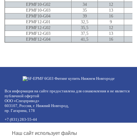
EPMF10-G02
34
12
EPMF10-G03
35
13
EPMF10-G04
39
16
EPMF12-G01
32,5
9
EPMF12-G02
35,5
12
EPMF12-G03
37,5
13
EPMF12-G04
41,5
16
Вся информация на сайте предоставлена для ознакомления и не является
публичной офертой
ООО «Спецпривод»
603107, Россия, г. Нижний Новгород,
пр. Гагарина, 178
+7 (831) 283-55-44
+7 (977) 422-66-54
по будням с 8:30 до 17:30 МСК
Наш сайт использует файлы
обед с 12:30 до 13:30