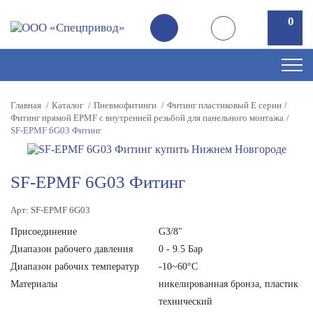
0
0
Главная
Каталог
Пневмофитинги
Фитинг пластиковый E серии
Фитинг прямой EPMF с внутренней резьбой для панельного монтажа
SF-EPMF 6G03 Фитинг
SF-EPMF 6G03 Фитинг
Арт: SF-EPMF 6G03
Присоединение
G3/8"
Диапазон рабочего давления
0 - 9.5 Бар
Диапазон рабочих температур
-10~60°C
Материалы
никелированная бронза, пластик
технический