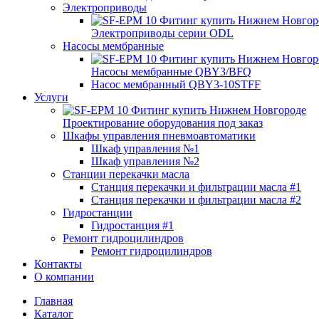
Электроприводы
Электроприводы серии ODL
Насосы мембранные
Насосы мембранные QBY3/BFQ
Насос мембранный QBY3-10STFF
Услуги
Проектирование оборудования под заказ
Шкафы управления пневмоавтоматики
Шкаф управления №1
Шкаф управления №2
Станции перекачки масла
Станция перекачки и фильтрации масла #1
Станция перекачки и фильтрации масла #2
Гидростанции
Гидростанция #1
Ремонт гидроцилиндров
Ремонт гидроцилиндров
Контакты
О компании
Главная
Каталог