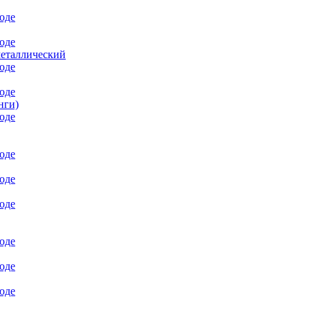
металлический
нги)