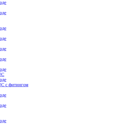
UC
UC с фитингом