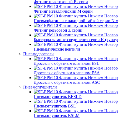
Фитинг пластиковый E серии
Фитинг металлический M серии
Пневмофитинги с накидной гайкой серии N 
Фитинг резьбовой Z серии
Быстроразъемные соединения серии K (куплу
Пневматические вентили
Пневмодроссели
Дросcеля с обратным клапаном ESL
Дросселя с обратным клапаном ESA
Дросселя с обратным клапаном ASC
Пневмоглушители
Пневмоглушитель BESLD
Пневмоглушитель BSL
Пневмоглушитель BSLM