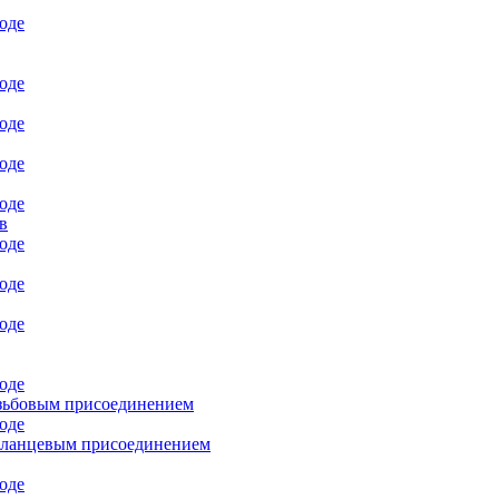
в
езьбовым присоединением
фланцевым присоединением