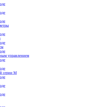
метры
м
ем
чным управлением
й серии M