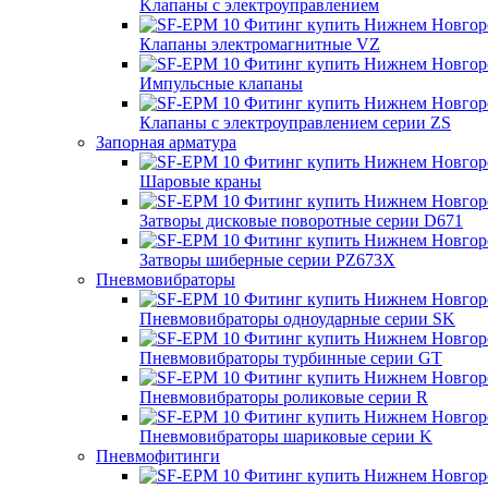
Kлапаны с электроуправлением
Клапаны электромагнитные VZ
Импульсные клапаны
Клапаны с электроуправлением серии ZS
Запорная арматура
Шаровые краны
Затворы дисковые поворотные серии D671
Затворы шиберные серии PZ673X
Пневмовибраторы
Пневмовибраторы одноударные серии SK
Пневмовибраторы турбинные серии GT
Пневмовибраторы роликовые серии R
Пневмовибраторы шариковые серии K
Пневмофитинги