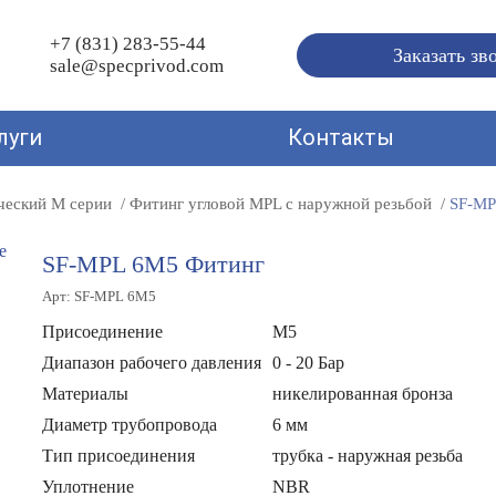
+7 (831) 283-55-44
Заказать зв
sale@specprivod.com
луги
Контакты
ческий M серии
Фитинг угловой MPL с наружной резьбой
SF-MP
SF-MPL 6M5 Фитинг
Арт: SF-MPL 6M5
Присоединение
М5
Диапазон рабочего давления
0 - 20 Бар
Материалы
никелированная бронза
Диаметр трубопровода
6 мм
Тип присоединения
трубка - наружная резьба
Уплотнение
NBR