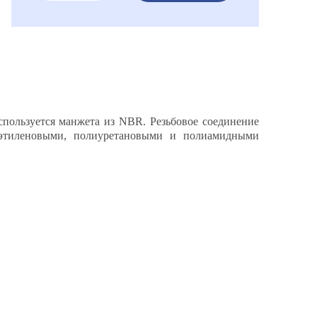
спользуется манжета из NBR. Резьбовое cоединение
иэтиленовыми, полиуретановыми и полиамидными