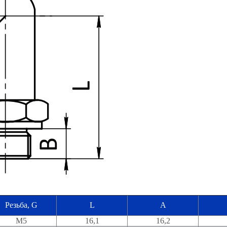
Резьба, G
L
A
M5
16,1
16,2