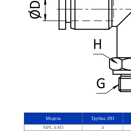
Модель
Трубка, ØD
MPL 4-M5
4