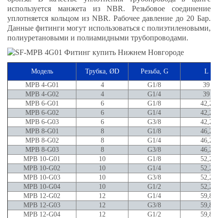
используется манжета из NBR. Резьбовое cоединение
уплотняется кольцом из NBR. Рабочее давление до 20 Бар.
Данные фитинги могут использоваться с полиэтиленовыми,
полиуретановыми и полиамидными трубопроводами.
Модель
Трубка, ØD
Резьба, G
L
MPB 4-G01
4
G1/8
39
MPB 4-G02
4
G1/4
39
MPB 6-G01
6
G1/8
42,2
MPB 6-G02
6
G1/4
42,2
MPB 6-G03
6
G3/8
42,2
MPB 8-G01
8
G1/8
46,2
MPB 8-G02
8
G1/4
46,2
MPB 8-G03
8
G3/8
46,2
MPB 10-G01
10
G1/8
52,2
MPB 10-G02
10
G1/4
52,2
MPB 10-G03
10
G3/8
52,2
MPB 10-G04
10
G1/2
52,2
MPB 12-G02
12
G1/4
59,8
MPB 12-G03
12
G3/8
59,8
MPB 12-G04
12
G1/2
59,8