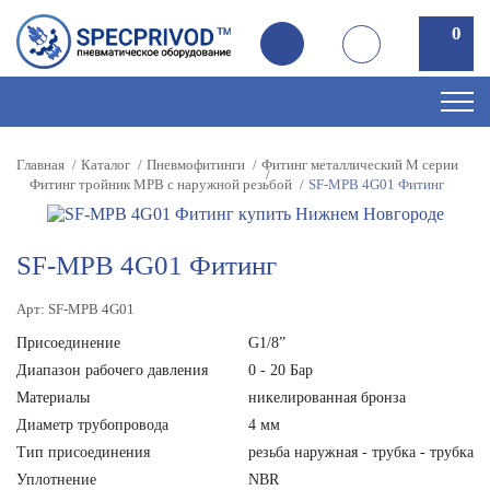
0
0
Главная
Каталог
Пневмофитинги
Фитинг металлический M серии
Фитинг тройник MPB с наружной резьбой
SF-MPB 4G01 Фитинг
SF-MPB 4G01 Фитинг
Арт: SF-MPB 4G01
Присоединение
G1/8”
Диапазон рабочего давления
0 - 20 Бар
Материалы
никелированная бронза
Диаметр трубопровода
4 мм
Тип присоединения
резьба наружная - трубка - трубка
Уплотнение
NBR