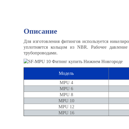
Описание
Для изготовления фитингов используется никелиро
уплотняется кольцом из NBR. Рабочее давлени
трубопроводами.
Модель
MPU 4
MPU 6
MPU 8
MPU 10
MPU 12
MPU 16