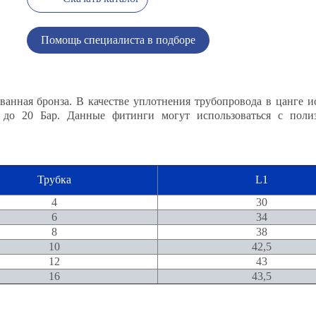
Помощь специалиста в подборе
ванная бронза. В качестве уплотнения трубопровода в цанге и
е до 20 Бар. Данные фитинги могут использоваться с пол
Трубка
L1
4
30
6
34
8
38
10
42,5
12
43
16
43,5