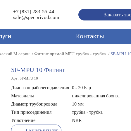
+7 (831) 283-55-44
Заказать зв
sale@specprivod.com
луги
Контакты
ческий M серии
Фитинг прямой MPU трубка - трубка
SF-MPU 1
SF-MPU 10 Фитинг
Арт: SF-MPU 10
Диапазон рабочего давления
0 - 20 Бар
Материалы
никелированная бронза
Диаметр трубопровода
10 мм
Тип присоединения
трубка - трубка
Уплотнение
NBR
Скачать каталог