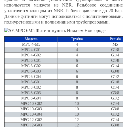
используется манжета из NBR. Резьбовое cоединение
уплотняется кольцом из NBR. Рабочее давление до 20 Бар.
Данные фитинги могут использоваться с полиэтиленовыми,
полиуретановыми и полиамидными трубопроводами.
Модель
Трубка
Резьба
MPC 4-M5
4
M5
MPC 4-G01
4
G1/8
MPC 4-G02
4
G1/4
MPC 6-G01
6
G1/8
MPC 6-G02
6
G1/4
MPC 6-G03
6
G3/8
MPC 6-G04
6
G1/2
MPC 8-G01
8
G1/8
MPC 8-G02
8
G1/4
MPC 8-G03
8
G3/8
MPC 8-G04
8
G1/2
MPC 10-G02
10
G1/4
MPC 10-G03
10
G3/8
MPC 10-G04
10
G1/2
MPC 12-G02
12
G1/4
MPC 12-G03
12
G3/8