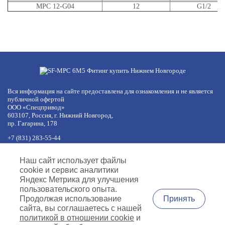
MPC 12-G04
12
G1/2
Вся информация на сайте предоставлена для ознакомления и не является
публичной офертой
ООО «Спецпривод»
603107, Россия, г. Нижний Новгород,
пр. Гагарина, 178
+7 (831) 283-55-44
+7 (977) 422-66-54
по будням с 8:30 до 17:30 МСК
Наш сайт использует файлы
обед с 12:30 до 13:30
cookie и сервис аналитики
info@specprivod.com
Яндекс Метрика для улучшения
пользовательского опыта.
Вопросы, предложения?
Принять
Продолжая использование
Напишите нам
сайта, вы соглашаетесь с нашей
политикой в отношении cookie
и