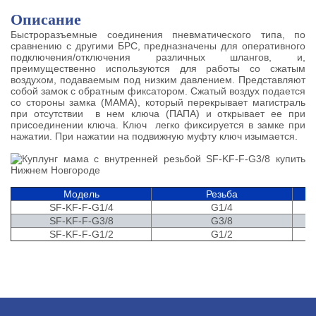
Описание
Быстроразъемные соединения пневматического типа, по
сравнению с другими БРС, предназначены для оперативного
подключения/отключения различных шлангов, и,
преимущественно используются для работы со сжатым
воздухом, подаваемым под низким давлением. Представляют
собой замок с обратным фиксатором. Сжатый воздух подается
со стороны замка (МАМА), который перекрывает магистраль
при отсутствии в нем ключа (ПАПА) и открывает ее при
присоединении ключа. Ключ легко фиксируется в замке при
нажатии. При нажатии на подвижную муфту ключ изымается.
Модель
Резьба
SF-KF-F-G1/4
G1/4
SF-KF-F-G3/8
G3/8
SF-KF-F-G1/2
G1/2