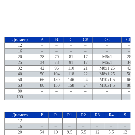
Диаметр
A
B
C
CB
CC
CD
12
–
–
–
–
–
–
16
–
–
–
–
–
–
20
28
70
81
17
M6x1
28
25
34
78
91
17
M6x1
34
32
42
96
110
21
M8x1.25
42
40
50
104
118
22
M8x1.25
50
50
66
130
146
24
M10x1.5
66
63
80
130
158
24
M10x1.5
80
80
–
–
–
–
–
–
100
–
–
–
–
–
–
Диаметр
P
R
R1
R2
R3
R4
S
12
–
–
–
–
–
–
–
16
–
–
–
–
–
–
–
20
54
10
9.5
5.5
12
5.5
12