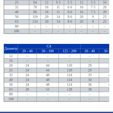
25
64
12
9.5
5.5
12
5.5
16
32
78
16
11
6.6
16
7.5
20
40
86
16
11
6.6
16
7.5
20
50
110
20
14
8.6
20
9
25
63
124
20
14
8.6
20
9
25
80
–
–
–
–
–
–
–
100
–
–
–
–
–
–
–
CA
C
Диаметр
20 - 40
50 - 100
125 - 200
20 - 40
50 - 1
12
–
–
–
–
–
16
–
–
–
–
–
20
24
44
120
29
39
25
24
44
120
29
39
32
24
48
124
33
45
40
24
48
124
34
46
50
24
48
124
36
48
63
28
52
128
38
50
80
–
–
–
–
–
100
–
–
–
–
–