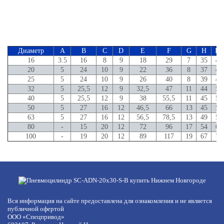
Диаметр
A
B
C
D
E
F
G
H
H1
16
3.5
16
8
9
18
29
7
35
40
20
5
24
10
9
22
36
8
37
43
25
5
24
10
9
26
40
8
39
45
32
5
25,5
12
9
32,5
47
11
44
50
40
5
25,5
12
9
38
55,5
11
45
51
50
5
27
16
12
46,5
66
13
45
53
63
5
27
16
12
56,5
78,5
13
49
57
80
-
15
20
12
72
96
17
54
63
100
-
19
20
12
89
117
19
67
76
Вся информация на сайте предоставлена для ознакомления и не является
публичной офертой
ООО «Спецпривод»