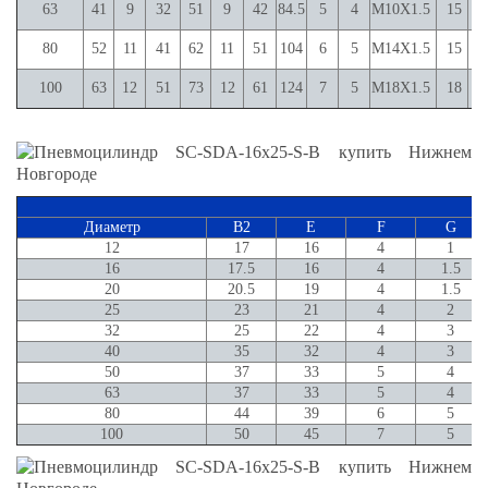
63
41
9
32
51
9
42
84.5
5
4
M10X1.5
15
4
80
52
11
41
62
11
51
104
6
5
M14X1.5
15
4
100
63
12
51
73
12
61
124
7
5
M18X1.5
18
5
Р
Диаметр
В2
E
F
G
12
17
16
4
1
16
17.5
16
4
1.5
20
20.5
19
4
1.5
25
23
21
4
2
32
25
22
4
3
40
35
32
4
3
50
37
33
5
4
63
37
33
5
4
80
44
39
6
5
100
50
45
7
5