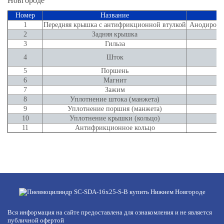
Номер
Название
1
Передняя крышка с антифрикционной втулкой
Анодирова
2
Задняя крышка
3
Гильза
4
Шток
5
Поршень
6
Магнит
7
Зажим
8
Уплотнение штока (манжета)
9
Уплотнение поршня (манжета)
10
Уплотнение крышки (кольцо)
11
Антифрикционное кольцо
Вся информация на сайте предоставлена для ознакомления и не является
публичной офертой