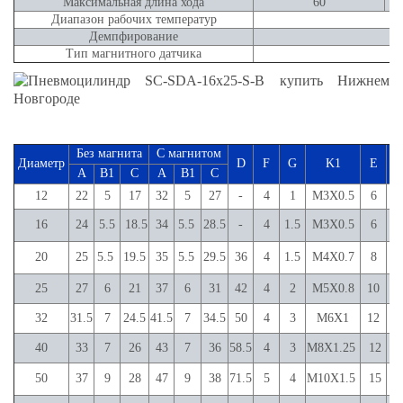
Максимальная длина хода
60
Диапазон рабочих температур
Демпфирование
Тип магнитного датчика
Без магнита
С магнитом
Диаметр
D
F
G
K1
E
A
B1
C
A
B1
C
12
22
5
17
32
5
27
-
4
1
M3X0.5
6
10
16
24
5.5
18.5
34
5.5
28.5
-
4
1.5
M3X0.5
6
1
20
25
5.5
19.5
35
5.5
29.5
36
4
1.5
M4X0.7
8
1
25
27
6
21
37
6
31
42
4
2
M5X0.8
10
1
32
31.5
7
24.5
41.5
7
34.5
50
4
3
M6X1
12
2
40
33
7
26
43
7
36
58.5
4
3
M8X1.25
12
2
50
37
9
28
47
9
38
71.5
5
4
M10X1.5
15
3