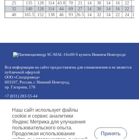
25
135
128
114
43.8
70
21
14
30
14
16
22
17
32
140
128
114
44
69
27
14
30
14
16
22
17
40
165.5
152
138
46
93
26.5
14
32
14
22
24
17.
Вся информация на сайте предоставлена для ознакомления и не является
публичной офертой
ООО «Спецпривод»
603107, Россия, г. Нижний Новгород,
пр. Гагарина, 178
+7 (831) 283-55-44
+7 (977) 422-66-54
по будням с 8:30 до 17:30 МСК
Наш сайт использует файлы
обед с 12:30 до 13:30
cookie и сервис аналитики
info@specprivod.com
Яндекс Метрика для улучшения
пользовательского опыта.
Вопросы, предложения?
Принять
Продолжая использование
Напишите нам