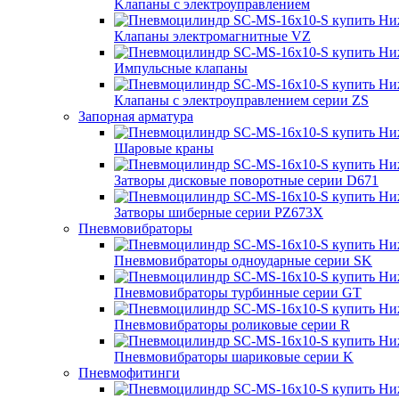
Kлапаны с электроуправлением
Клапаны электромагнитные VZ
Импульсные клапаны
Клапаны с электроуправлением серии ZS
Запорная арматура
Шаровые краны
Затворы дисковые поворотные серии D671
Затворы шиберные серии PZ673X
Пневмовибраторы
Пневмовибраторы одноударные серии SK
Пневмовибраторы турбинные серии GT
Пневмовибраторы роликовые серии R
Пневмовибраторы шариковые серии K
Пневмофитинги