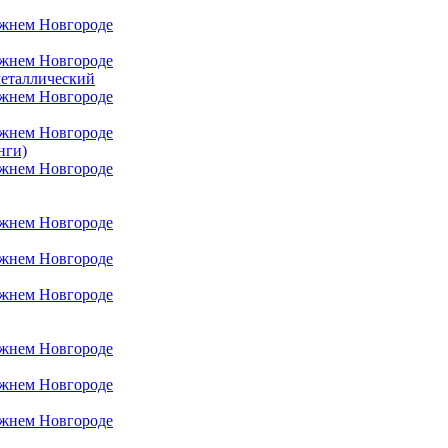
металлический
нги)