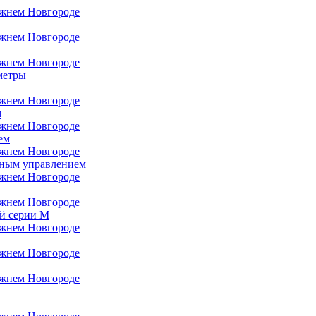
метры
м
ем
чным управлением
й серии M