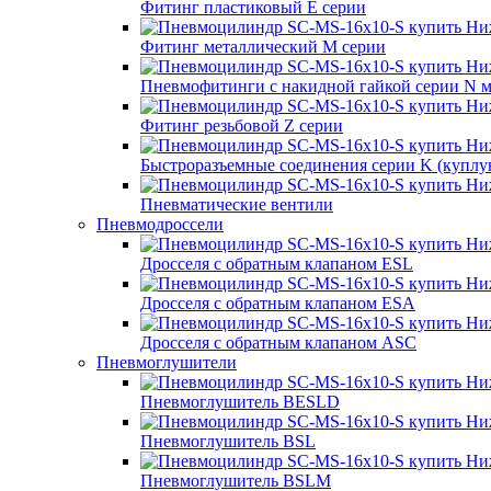
Фитинг пластиковый E серии
Фитинг металлический M серии
Пневмофитинги с накидной гайкой серии N 
Фитинг резьбовой Z серии
Быстроразъемные соединения серии K (куплу
Пневматические вентили
Пневмодроссели
Дросcеля с обратным клапаном ESL
Дросселя с обратным клапаном ESA
Дросселя с обратным клапаном ASC
Пневмоглушители
Пневмоглушитель BESLD
Пневмоглушитель BSL
Пневмоглушитель BSLM