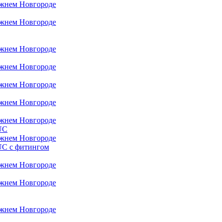
UC
UC с фитингом