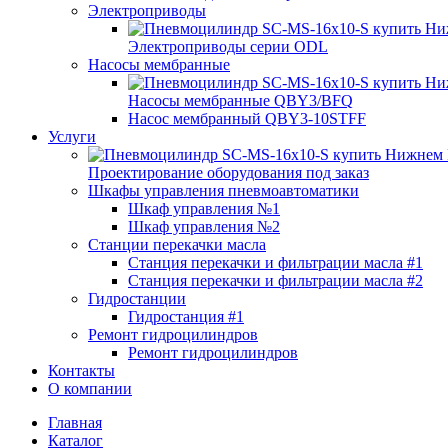
Электроприводы
Электроприводы серии ODL
Насосы мембранные
Насосы мембранные QBY3/BFQ
Насос мембранный QBY3-10STFF
Услуги
Проектирование оборудования под заказ
Шкафы управления пневмоавтоматики
Шкаф управления №1
Шкаф управления №2
Станции перекачки масла
Станция перекачки и фильтрации масла #1
Станция перекачки и фильтрации масла #2
Гидростанции
Гидростанция #1
Ремонт гидроцилиндров
Ремонт гидроцилиндров
Контакты
О компании
Главная
Каталог