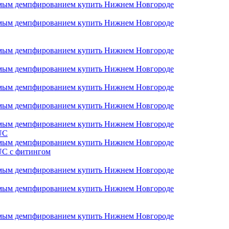
UC
UC с фитингом