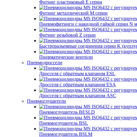
Фитинг пластиковый E серии
Фитинг металлический M серии
Пневмофитинги с накидной гайкой серии N 
Фитинг резьбовой Z серии
Быстроразъемные соединения серии K (куплу
Пневматические вентили
Пневмодроссели
Дросcеля с обратным клапаном ESL
Дросселя с обратным клапаном ESA
Дросселя с обратным клапаном ASC
Пневмоглушители
Пневмоглушитель BESLD
Пневмоглушитель BSL
Пневмоглушитель BSLM