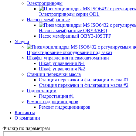
Электроприводы
Электроприводы серии ODL
Насосы мембранные
Насосы мембранные QBY3/BFQ
Насос мембранный QBY3-10STFF
Услуги
Проектирование оборудования под заказ
Шкафы управления пневмоавтоматики
Шкаф управления №1
Шкаф управления №2
Станции перекачки масла
Станция перекачки и фильтрации масла #1
Станция перекачки и фильтрации масла #2
Гидростанции
Гидростанция #1
Ремонт гидроцилиндров
Ремонт гидроцилиндров
Контакты
О компании
Фильтр по параметрам