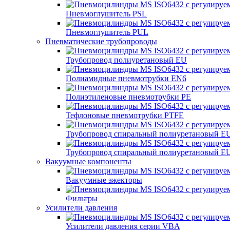
Пневмоглушитель PSL
Пневмоглушитель PUL
Пневматические трубопроводы
Трубопровод полиуретановый EU
Полиамидные пневмотрубки EN6
Полиэтиленовые пневмотрубки PE
Тефлоновые пневмотрубки PTFE
Трубопровод спиральный полиуретановый E
Трубопровод спиральный полиуретановый E
Вакуумные компоненты
Вакуумные эжекторы
Фильтры
Усилители давления
Усилители давления серии VBA