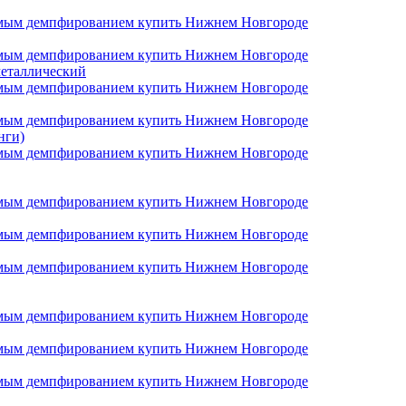
металлический
нги)