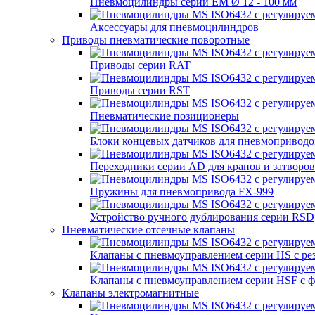
Пневмоцилиндры серии EM Ø 12 - 100 мм
Аксессуары для пневмоцилиндров
Приводы пневматические поворотные
Приводы серии RAT
Приводы серии RST
Пневматические позиционеры
Блоки концевых датчиков для пневмоприводо
Переходники серии AD для кранов и затворов
Пружины для пневмопривода FX-999
Устройство ручного дублирования серии RSD
Пневматические отсечные клапаны
Клапаны с пневмоуправлением серии HS с р
Клапаны с пневмоуправлением серии HSF с 
Клапаны электромагнитные