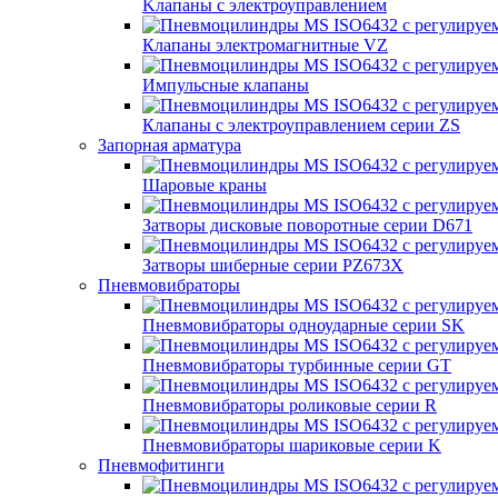
Kлапаны с электроуправлением
Клапаны электромагнитные VZ
Импульсные клапаны
Клапаны с электроуправлением серии ZS
Запорная арматура
Шаровые краны
Затворы дисковые поворотные серии D671
Затворы шиберные серии PZ673X
Пневмовибраторы
Пневмовибраторы одноударные серии SK
Пневмовибраторы турбинные серии GT
Пневмовибраторы роликовые серии R
Пневмовибраторы шариковые серии K
Пневмофитинги