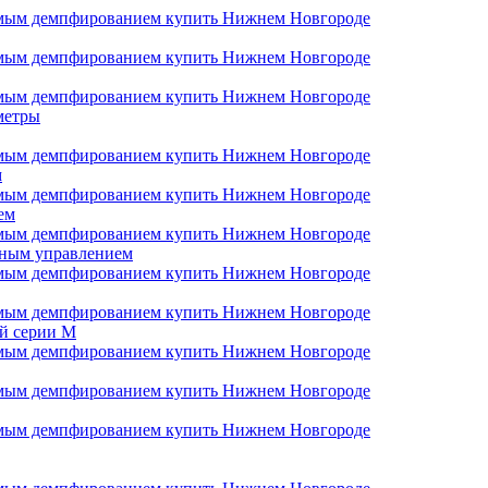
метры
м
ем
чным управлением
й серии M