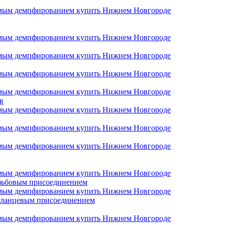
в
езьбовым присоединением
фланцевым присоединением