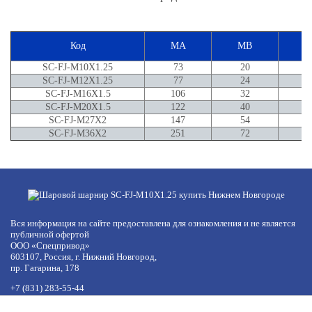
Код
MA
MB
M
SC-FJ-M10X1.25
73
20
2
SC-FJ-M12X1.25
77
24
2
SC-FJ-M16X1.5
106
32
44
SC-FJ-M20X1.5
122
40
5
SC-FJ-M27X2
147
54
SC-FJ-M36X2
251
72
Вся информация на сайте предоставлена для ознакомления и не является
публичной офертой
ООО «Спецпривод»
603107, Россия, г. Нижний Новгород,
пр. Гагарина, 178
+7 (831) 283-55-44
+7 (977) 422-66-54
по будням с 8:30 до 17:30 МСК