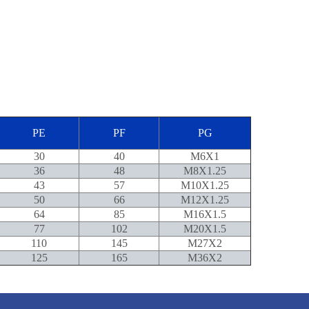
PE
PF
PG
30
40
M6X1
36
48
M8X1.25
43
57
M10X1.25
50
66
M12X1.25
64
85
M16X1.5
77
102
M20X1.5
110
145
M27X2
125
165
M36X2