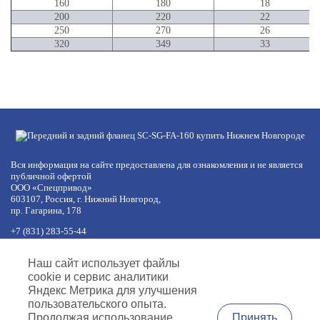
160
180
18
200
220
22
250
270
26
320
349
33
Вся информация на сайте предоставлена для ознакомления и не является
публичной офертой
ООО «Спецпривод»
603107, Россия, г. Нижний Новгород,
пр. Гагарина, 178
+7 (831) 283-55-44
+7 (977) 422-66-54
по будням с 8:30 до 17:30 МСК
Наш сайт использует файлы
обед с 12:30 до 13:30
cookie и сервис аналитики
info@specprivod.com
Яндекс Метрика для улучшения
пользовательского опыта.
Вопросы, предложения?
Принять
Продолжая использование