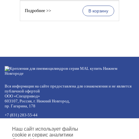
Подробнее >>
В корзину
Вся информация на сайте предоставлена для ознакомления и не является
публичной офертой
ООО «Спецпривод»
603107, Россия, г. Нижний Новгород,
пр. Гагарина, 178
+7 (831) 283-55-44
+7 (977) 422-66-54
по будням с 8:30 до 17:30 МСК
Наш сайт использует файлы
обед с 12:30 до 13:30
cookie и сервис аналитики