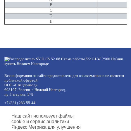
B
C
D
E
Вся информация на сайте предоставлена для ознакомления и не является
публичной офертой
ООО «Спецпривод»
603107, Россия, г. Нижний Новгород,
пр. Гагарина, 178
+7 (831) 283-55-44
+7 (977) 422-66-54
по будням с 8:30 до 17:30 МСК
Наш сайт использует файлы
обед с 12:30 до 13:30
cookie и сервис аналитики
info@specprivod.com
Яндекс Метрика для улучшения