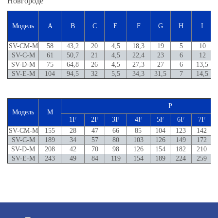
Модель
A
B
C
E
F
G
H
I
SV-CM-M
58
43,2
20
4,5
18,3
19
5
10
SV-C-M
61
50,7
21
4,5
22,4
23
6
12
SV-D-M
75
64,8
26
4,5
27,3
27
6
13,5
SV-E-M
104
94,5
32
5,5
34,3
31,5
7
14,5
P
Модель
M
1F
2F
3F
4F
5F
6F
7F
SV-CM-M
155
28
47
66
85
104
123
142
SV-C-M
189
34
57
80
103
126
149
172
SV-D-M
208
42
70
98
126
154
182
210
SV-E-M
243
49
84
119
154
189
224
259