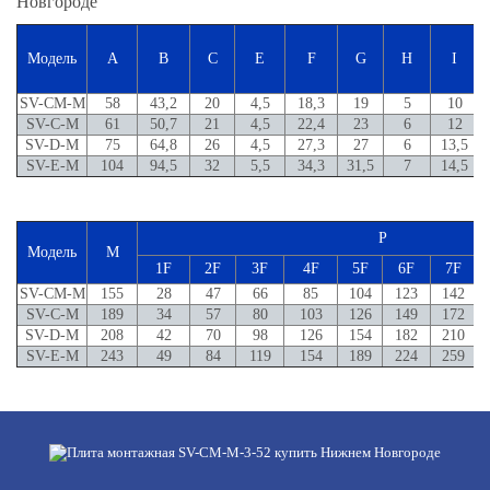
Модель
A
B
C
E
F
G
H
I
SV-CM-M
58
43,2
20
4,5
18,3
19
5
10
SV-C-M
61
50,7
21
4,5
22,4
23
6
12
SV-D-M
75
64,8
26
4,5
27,3
27
6
13,5
SV-E-M
104
94,5
32
5,5
34,3
31,5
7
14,5
P
Модель
M
1F
2F
3F
4F
5F
6F
7F
SV-CM-M
155
28
47
66
85
104
123
142
SV-C-M
189
34
57
80
103
126
149
172
SV-D-M
208
42
70
98
126
154
182
210
SV-E-M
243
49
84
119
154
189
224
259