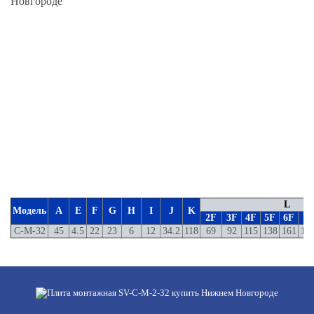
L
Модель
A
E
F
G
H
I
J
K
2F
3F
4F
5F
6F
7F
C-M-32
45
4.5
22
23
6
12
34.2
118
69
92
115
138
161
18