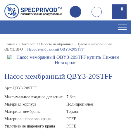
0
0
Главная
Каталог
Насосы мембранные
Насосы мембранные
QBY3/BFQ
Насос мембранный QBY3-20STFF
Насос мембранный QBY3-20STFF
Арт: QBY3-20STFF
Максимальное входное давление
7 бар
Материал корпуса
Полипропилен
Материал мембраны
Тефлон
Материал шарового крана
PTFE
Уплотнение шарового крана
PTFE