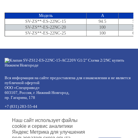
Модель
A
B
SV-ZS**-ES-22NC-15
94.5
57
SV-ZS**-ES-22NC-20
100
57
SV-ZS**-ES-22NC-25
100
68
Вся информация на сайте предоставлена для ознакомления и не является
публичной офертой
ООО «Спецпривод»
603107, Россия, г. Нижний Новгород,
пр. Гагарина, 178
+7 (831) 283-55-44
+7 (977) 422-66-54
по будням с 8:30 до 17:30 МСК
Наш сайт использует файлы
обед с 12:30 до 13:30
cookie и сервис аналитики
info@specprivod.com
Яндекс Метрика для улучшения
пользовательского опыта.