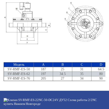
Модель
A
B
C
D
SV-RMF-ES-50
187
25
31
64.5
SV-RMF-ES-62
197
34.5
35
80
SV-RMF-ES-76
205
27
34
90