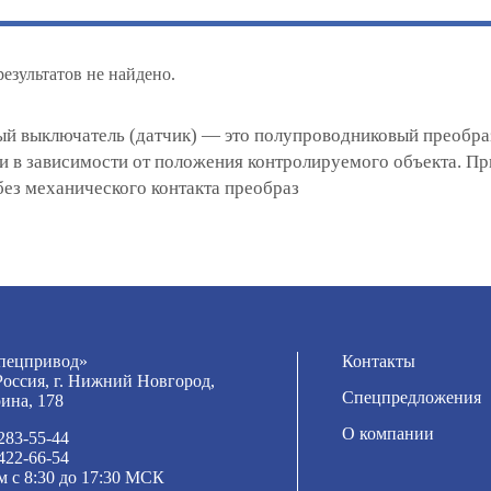
езультатов не найдено.
ый выключатель (датчик) — это полупроводниковый преобраз
и в зависимости от положения контролируемого объекта. Пр
без механического контакта преобраз
ецпривод»
Контакты
Россия, г. Нижний Новгород,
Спецпредложения
рина, 178
О компании
 283-55-44
 422-66-54
м с 8:30 до 17:30 МСК