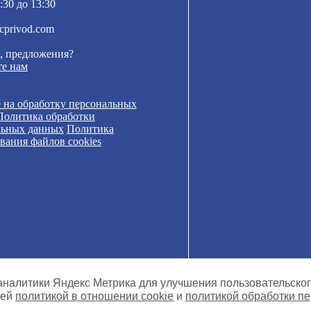
:30 до 13:30
cprivod.com
, предложения?
е нам
 на обработку персональных
Политика обработки
льных данных
Политика
вания файлов cookies
 аналитики Яндекс Метрика для улучшения пользовательско
шей
политикой в отношении cookie
и
политикой обработки п