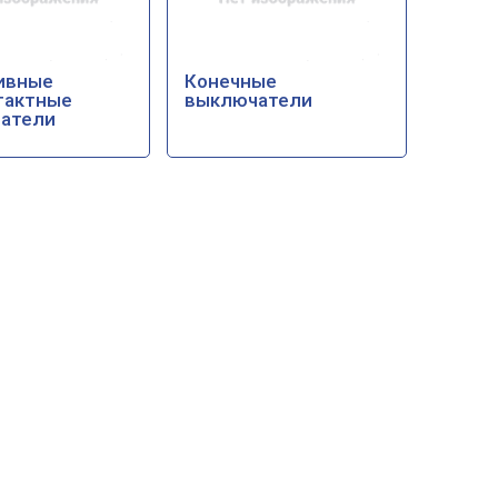
ивные
Конечные
тактные
выключатели
атели