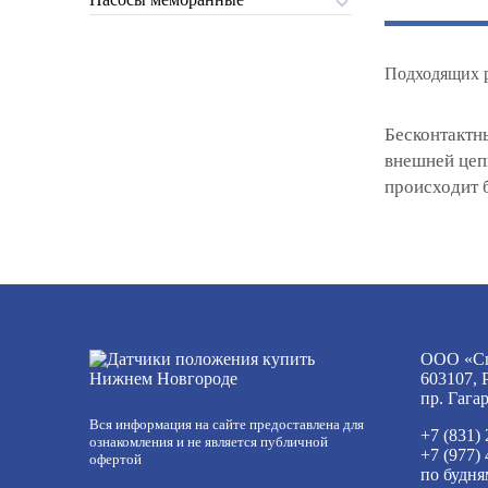
Подходящих р
Бесконтактн
внешней цеп
происходит 
ООО «Сп
603107, 
пр. Гага
Вся информация на сайте предоставлена для
+7 (831)
ознакомления и не является публичной
+7 (977)
офертой
по будня